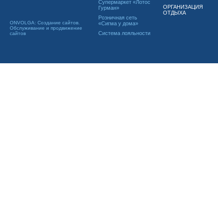
Супермаркет «Лотос
ОРГАНИЗАЦИЯ
Гурман»
ОТДЫХА
Розничная сеть
ONVOLGA: Создание сайтов.
«Сигма у дома»
Обслуживание и продвижение
Система лояльности
сайтов