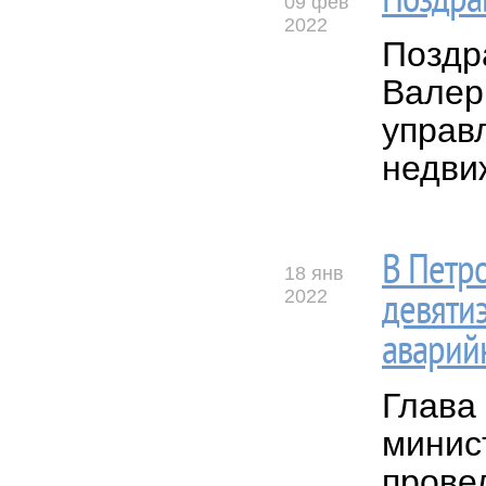
Поздра
09 фев
2022
Поздр
Валер
управ
недви
В Петро
18 янв
2022
девяти
аварий
Глава
минис
прове