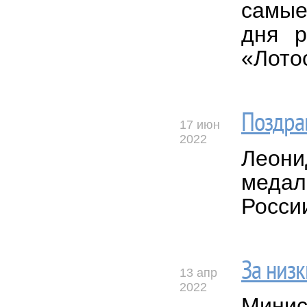
самые
дня р
«Лото
Поздра
17 июн
2022
Леони
медал
Росси
За низк
13 апр
2022
Минис