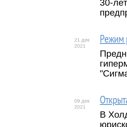
30-ле
предп
Режим 
21 дек
2021
Предн
гипер
"Сигма
Открыт
09 дек
2021
В Хол
юриск