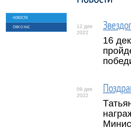
НОВОСТИ
Звездо
12 дек
СМИ О НАС
2022
16 де
пройде
побед
Поздра
09 дек
2022
Татья
награ
Минис