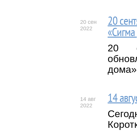
20 сен
20 сен
2022
«Сигма
20 с
обно
дома» 
14 авгу
14 авг
2022
Сегод
Коротк