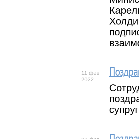
Карел
Холди
подпи
взаим
Поздра
11 фев
2022
Сотру
поздр
супру