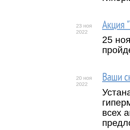
Акция 
23 ноя
2022
25 но
пройд
Ваши с
20 ноя
2022
Устан
гиперм
всех 
предл