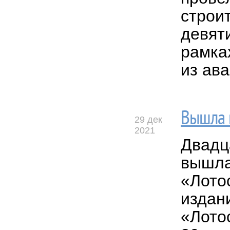
строи
девят
рамка
из ав
Вышла в
29 дек
2021
Двадца
вышла
«Лото
издан
«Лото