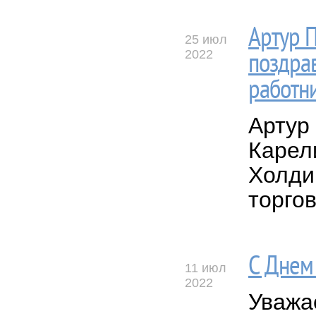
Артур 
25 июл
2022
поздрав
работн
Артур
Карел
Холд
торго
С Днем
11 июл
2022
Уважа