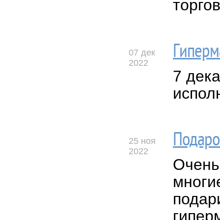
торго
Гиперма
07 дек
2022
7 дек
испол
Подаро
25 ноя
2022
Очень
многи
подари
гипер