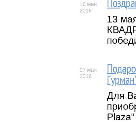
Поздра
16 мая
2016
13 ма
КВАДР
побед
Подароч
07 мая
2016
Гурман
Для В
приоб
Plaza"