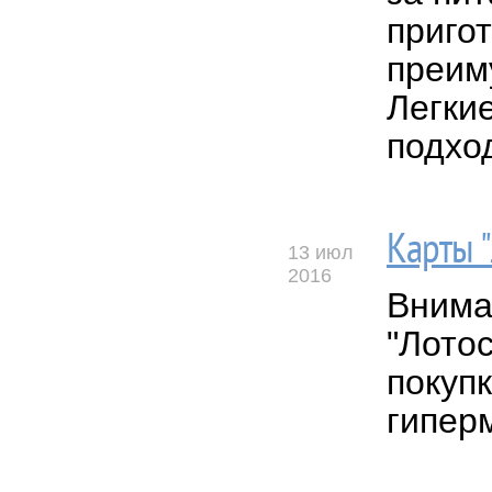
приго
преим
Легки
подхо
Карты 
13 июл
2016
Внима
"Лото
покуп
гипер