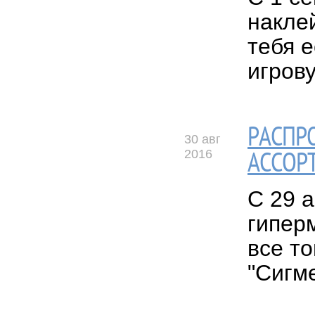
наклей
тебя 
игрову
РАСПРО
30 авг
2016
АССОР
С 29 а
гипер
все т
"Сигм