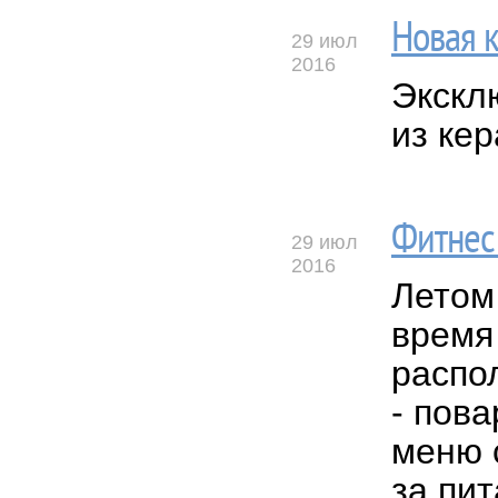
Новая к
29 июл
2016
Экскл
из кер
Фитнес 
29 июл
2016
Летом 
время 
распол
- пова
меню 
за пит