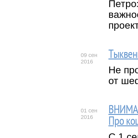
Петро
важно
проек
Тыквен
09 сен
2016
Не пр
от шеф
ВНИМАН
01 сен
2016
Про кош
С 1 с