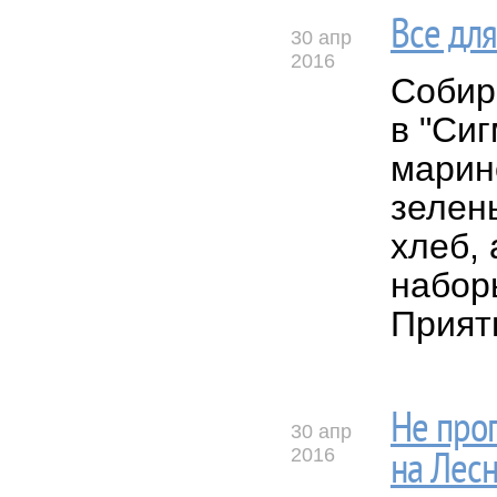
Все для
30 апр
2016
Собира
в "Сиг
марин
зелен
хлеб, 
набор
Прият
Не про
30 апр
2016
на Лесн