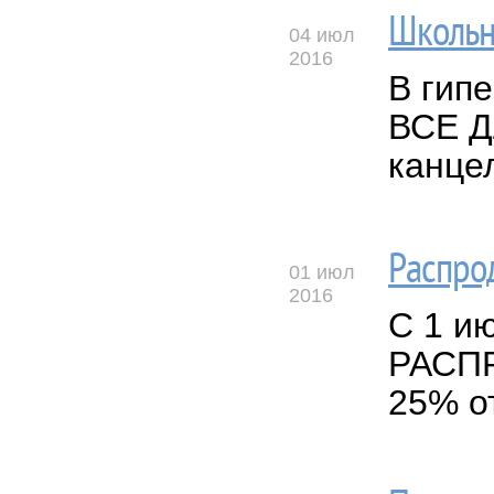
Школьн
04 июл
2016
В гип
ВСЕ Д
канце
Распрод
01 июл
2016
С 1 и
РАСПР
25% о