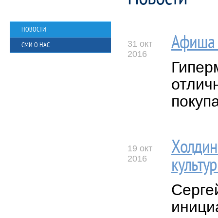
НОВОСТИ
Афиша 
31 окт
СМИ О НАС
2016
Гипер
отлич
покуп
Холдин
19 окт
2016
культу
Серге
иници