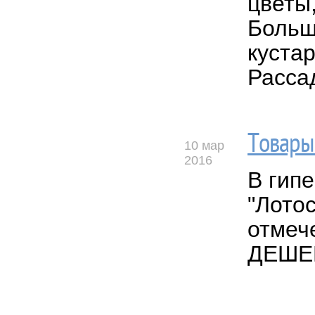
цветы,
Больш
кустар
Расса
Товары
10 мар
2016
В гип
"Лото
отмеч
ДЕШЕ