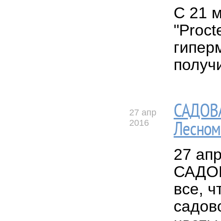
С 21 
"Proct
гиперм
получ
САДОВА
27 апр
2016
Лесном
27 ап
САДОВ
все, 
садов