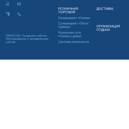
РОЗНИЧНАЯ
ДОСТАВКА
ТОРГОВЛЯ
Гипермаркет «Сигма»
Супермаркет «Лотос
ОРГАНИЗАЦИЯ
Гурман»
ОТДЫХА
Розничная сеть
ONVOLGA: Создание сайтов.
«Сигма у дома»
Обслуживание и продвижение
Система лояльности
сайтов